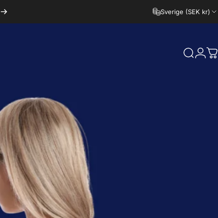
Sverige (SEK kr)
Sök
Logg
D