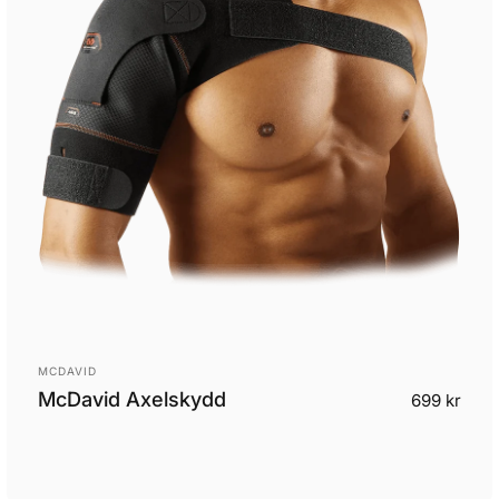
Leverantör:
MCDAVID
McDavid Axelskydd
is
arie pris
699 kr