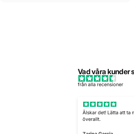
Vad våra kunder 
från alla recensioner
lskar det! Lätta att ta med
Utmärkt massagemet
verallt.
Jag var från början ske
till att en akupunkturp
kunde erbjuda någon 
arina Garcia
Lena holmkvist