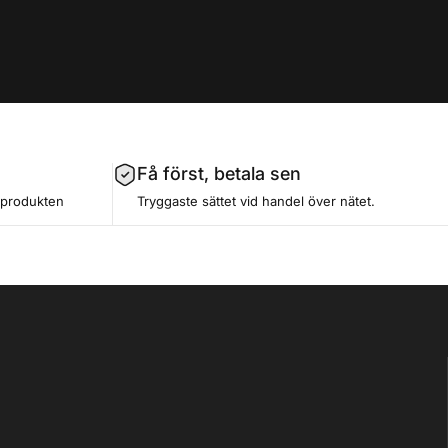
Få först, betala sen
a produkten
Tryggaste sättet vid handel över nätet.