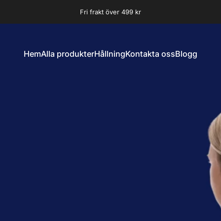
Pausa bildspel
Fri frakt över 499 kr
30 dagars öppet köp
Hem
Alla produkter
Hållning
Kontakta oss
Blogg
Hem
Alla produkter
Hållning
Kontakta oss
Blogg